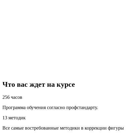
образование
не требуется.
Обучение
подходит
всем
желающим
, с
любым
уровнем
образования.
Станьте
профессиональным
косметологом
по телу
.
Что вас ждет на курсе
256 часов
Программа обучения согласно профстандарту.
13 методик
Все самые востребованные методики в коррекции фигуры