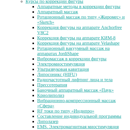
Курсы по коррекции фигуры
Аппаратные методы в коррекции фигуры
Аппаратный массаж
Ротационный массаж по типу «Жиромес» и
«Sketch»
Коррекция фигуры на аппарате Anchorfree
V8C2
Коррекция фигуры на аппарате КИМ-8
Коррекция фигуры на аппарате Velashape
Ротационный вакуумный массаж на
аппаратах JordiShape
Вибромассаж в коррекции фигуры
Электромиостимуляция
Ультразвуковая кавитация
Липосоникс (HIFU)
Радиочастотный лифтинг лица и тела
Прессотерапия
Баночный аппаратный массаж «Паук»
Криолиполиз
Вибрационно-компрессионный массаж
«Сфера»
RF токи по типу «Индипро»
Составление индивидуальной программы
Липолазер
EMS. Электромагнитная миостимуляция