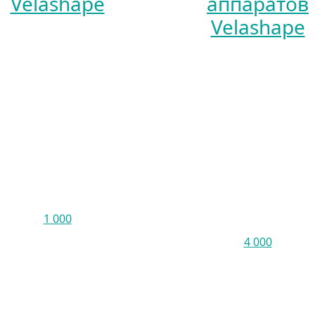
Velashape
аппаратов
Velashape
1 000
4 000