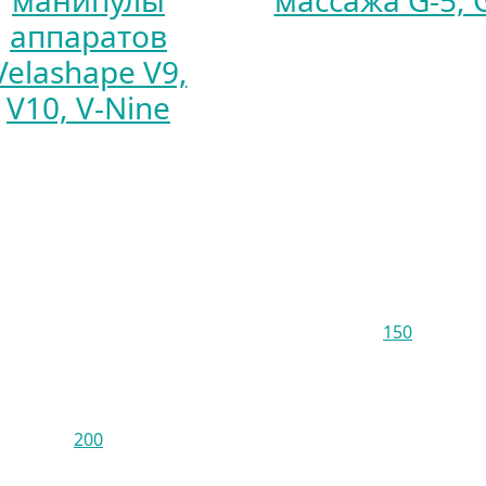
манипулы
массажа G-5, 
аппаратов
Velashape V9,
V10, V-Nine
150
200