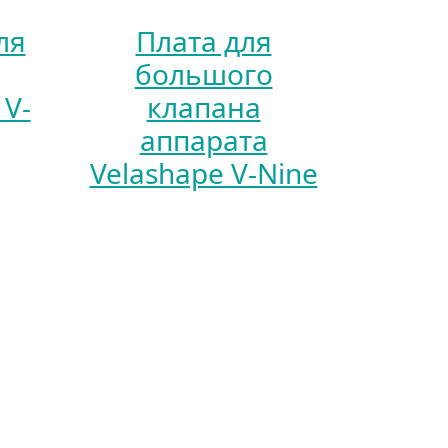
ля
Плата для
большого
 V-
клапана
аппарата
Velashape V-Nine