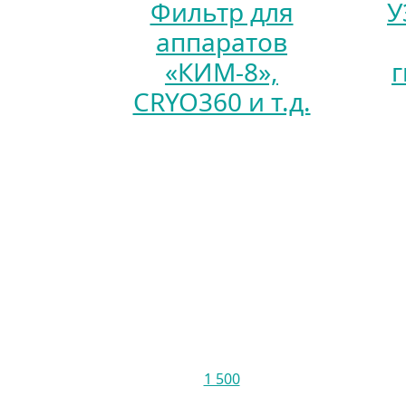
Фильтр для
У
аппаратов
«КИМ-8»,
CRYO360 и т.д.
1 500