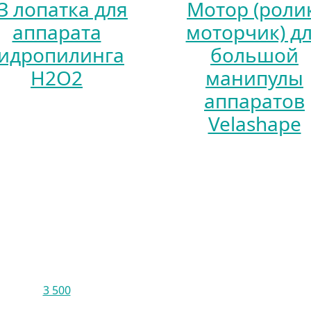
З лопатка для
Мотор (роли
аппарата
моторчик) д
гидропилинга
большой
H2O2
манипулы
аппаратов
Velashape
3 500