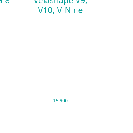
G-8
Velashape V9,
V10, V-Nine
15 900