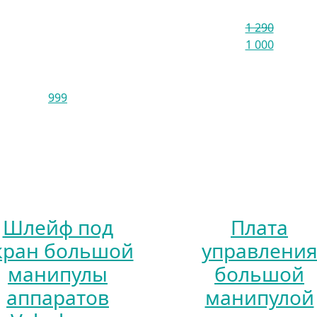
1 290
1 000
999
Шлейф под
Плата
кран большой
управлени
манипулы
большой
аппаратов
манипулой