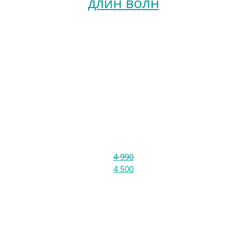
длин волн
4 990
4 500