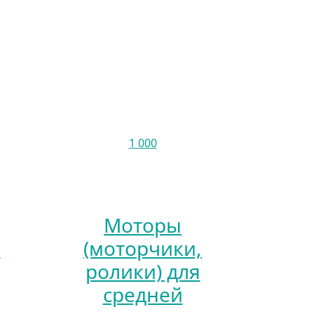
1 000
Моторы
я
(моторчики,
ролики) для
средней