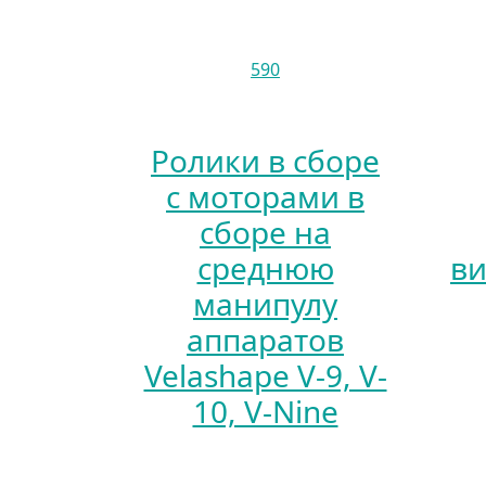
590
Ролики в сборе
с моторами в
сборе на
среднюю
в
манипулу
аппаратов
Velashape V-9, V-
10, V-Nine