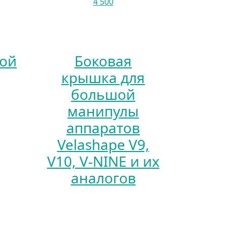
4 500
шой
Боковая
крышка для
большой
манипулы
аппаратов
Velashape V9,
V10, V-NINE и их
аналогов