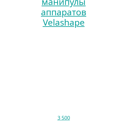
манипулы
аппаратов
Velashape
3 500