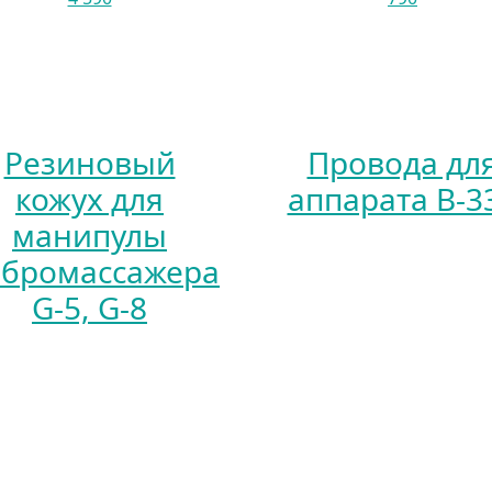
Резиновый
Провода дл
кожух для
аппарата В-3
манипулы
ибромассажера
G-5, G-8