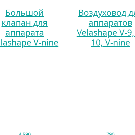
Большой
Воздуховод д
клапан для
аппаратов
аппарата
Velashape V-9,
lashape V-nine
10, V-nine
4 590
790