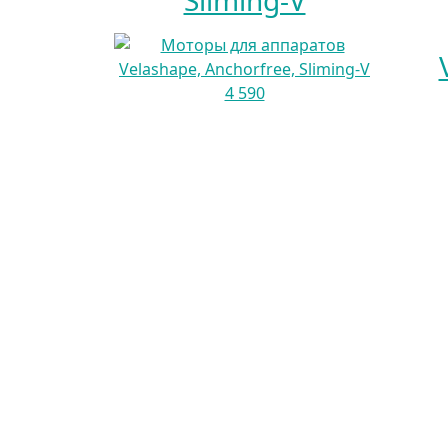
Sliming-V
4 590