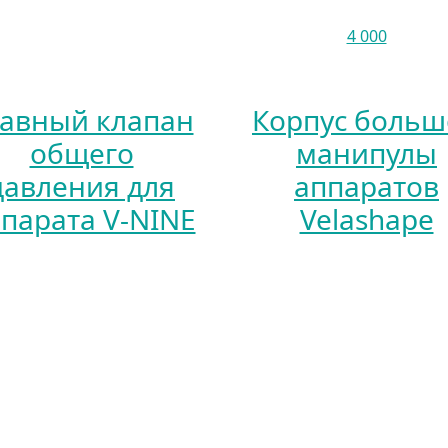
4 000
лавный клапан
Корпус боль
общего
манипулы
давления для
аппаратов
парата V-NINE
Velashape