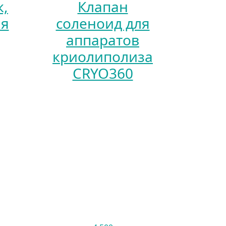
к,
Клапан
ля
соленоид для
аппаратов
криолиполиза
CRYO360