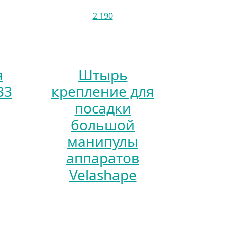
2 190
я
Штырь
33
крепление для
посадки
большой
манипулы
аппаратов
Velashape