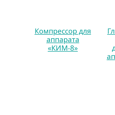
Компрессор для
Г
аппарата
«КИМ-8»
ап