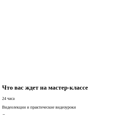
все
ключевые
навыки
,
необходимые
практикующему
специалисту
по эпиляции.
Выдается
сертификат
о
прохождении
мастер-класса.
6 месяцев
доступа
ко
всем
видеоурокам.
Что вас ждет на мастер-классе
24 часа
Видеолекции и практические видеоуроки