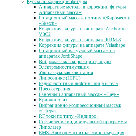
Курсы по коррекции фигуры
Аппаратные методы в коррекции фигуры
Аппаратный массаж
Ротационный массаж по типу «Жиромес» и
«Sketch»
Коррекция фигуры на аппарате Anchorfree
V8C2
Коррекция фигуры на аппарате КИМ-8
Коррекция фигуры на аппарате Velashape
Ротационный вакуумный массаж на
аппаратах JordiShape
Вибромассаж в коррекции фигуры
Электромиостимуляция
Ультразвуковая кавитация
Липосоникс (HIFU)
Радиочастотный лифтинг лица и тела
Прессотерапия
Баночный аппаратный массаж «Паук»
Криолиполиз
Вибрационно-компрессионный массаж
«Сфера»
RF токи по типу «Индипро»
Составление индивидуальной программы
Липолазер
EMS. Электромагнитная миостимуляция