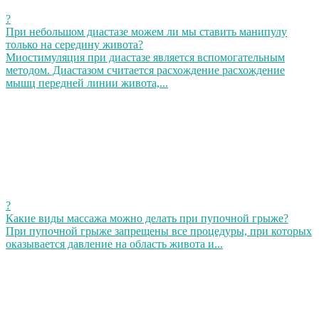
?
При небольшом диастазе можем ли мы ставить манипулу
только на середину живота?
Миостимуляция при диастазе является вспомогательным
методом. Диастазом считается расхождение расхождение
мышц передней линии живота,...
?
Какие виды массажа можно делать при пупочной грыже?
При пупочной грыже запрещены все процедуры, при которых
оказывается давление на область живота и...