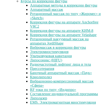
Курсы по коррекции фигуры
Аппаратные методы в коррекции фигуры
Аппаратный массаж
Ротационный массаж по типу «Жиромес» и
«Sketch»
Коррекция фигуры на аппарате Anchorfree
V8C2
Коррекция фигуры на аппарате КИМ-8
Коррекция фигуры на аппарате Velashape
Ротационный вакуумный массаж на
аппаратах JordiShape
Вибромассаж в коррекции фигуры
Электромиостимуляция
Ультразвуковая кавитация
Липосоникс (HIFU)
Радиочастотный лифтинг лица и тела
Прессотерапия
Баночный аппаратный массаж «Паук»
Криолиполиз
Вибрационно-компрессионный массаж
«Сфера»
RF токи по типу «Индипро»
Составление индивидуальной программы
Липолазер
EMS. Электромагнитная миостимуляция